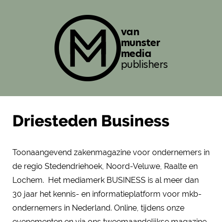
van
munster
media
publishers
Driesteden Business
Toonaangevend zakenmagazine voor ondernemers in
de regio Stedendriehoek, Noord-Veluwe, Raalte en
Lochem. Het mediamerk BUSINESS is al meer dan
30 jaar het kennis- en informatieplatform voor mkb-
ondernemers in Nederland. Online, tijdens onze
evenementen en via ons tweemaandelijkse magazine