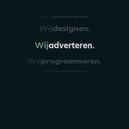
Wij
adviseren.
Wij
designen.
Wij
adverteren.
Wij
programmeren.
Wij
schrijven.