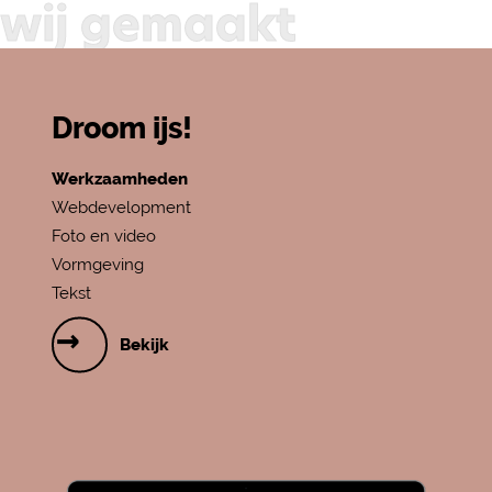
wij gemaakt
Je emailadres
Droom ijs!
Jouw vraag
Werkzaamheden
Webdevelopment
Foto en video
Vormgeving
Verzenden
Tekst
Bekijk